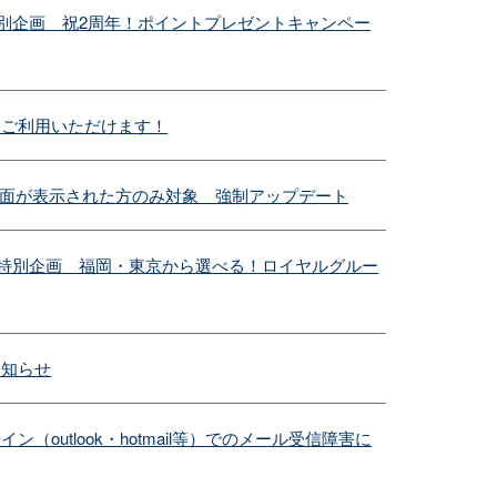
特別企画 祝2周年！ポイントプレゼントキャンペー
もご利用いただけます！
内画面が表示された方のみ対象 強制アップデート
春の特別企画 福岡・東京から選べる！ロイヤルグルー
お知らせ
outlook・hotmail等）でのメール受信障害に