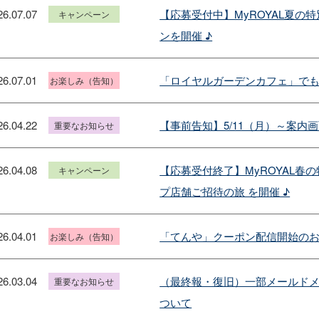
26.07.07
【応募受付中】MyROYAL夏の
キャンペーン
ンを開催 ♪
26.07.01
「ロイヤルガーデンカフェ」で
お楽しみ（告知）
26.04.22
【事前告知】5/11（月）～案
重要なお知らせ
26.04.08
【応募受付終了】MyROYAL
キャンペーン
プ店舗ご招待の旅 を開催 ♪
26.04.01
「てんや」クーポン配信開始の
お楽しみ（告知）
26.03.04
（最終報・復旧）一部メールドメイン（
重要なお知らせ
ついて